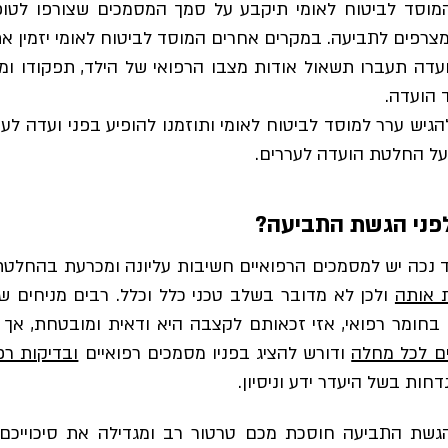
מוסד לביטוח לאומי תיקבע על סמך המסמכים שצורפו לטו
רפים לתביעה. במקרים אחרים המוסד לביטוח לאומי יזמין את
עדה תעברו תשאול אודות מצבו הרפואי של הילד, תפקודו ומו
 הועדה.
גיש ערר למוסד לביטוח לאומי ותוזמנו להופיע בפני ועדה לער
 על החלטת הועדה לעררים.
לפני הגשת התביעה?
 נכה יש למסמכים הרפואיים חשיבות עליונה ומכרעת בהחלטת
 אותה
ולכן לא מדובר בשלב טכני כלל וכלל. רבים מניחים 
ן בחומר רפואי, אזי זכאותם לקצבה היא ודאית ומובטחת, אך
ם לכל מחלה
ודורש להציג בפניו מסמכים רפואיים
ובדיקות רפ
חות בשל היעדר ידע וניסיון.
הגשת התביעה חוסכת מכם טרטור רב ומגדילה את סיכוייכ