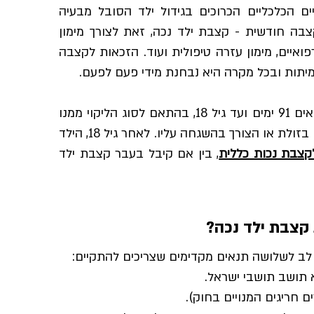
ם הכלכליים הכרוכים בגידול ילד הסובל מבעיה
צבה חודשית - קצבת ילד נכה, זאת לצורך מימון
פואיים, מימון עזרה טיפולית ועוד. הזכאות לקצבה
מיתות ובכל מקרה היא נבחנת מידי פעם לפעם.
קצבת ילד נכה משולמת לילד בגילאים 91 ימים ועד גיל 18, בהתאם לסוג הליקוי ממנו
הוא סובל, למידת התלות בהוריו או בזולת או הצורך בהשגחה עליו. לאחר גיל 18, הילד
קצבת נכות כללית
, בין אם קיבל בעבר קצבת ילד
קצבת ילד נכה?
ב לשלושה תנאים מקדימים שצריכים להתקיים: