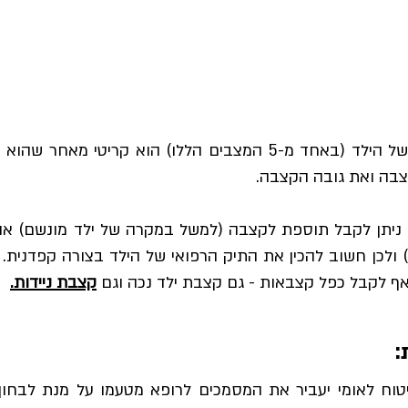
סיווג המחלה או הבעיה הרפואית של הילד (באחד מ-5 המצבים הללו) הוא
צבה ואת גובה הקצבה.
 ניתן לקבל תוספת לקצבה (למשל במקרה של ילד מונשם) או
) ולכן חשוב להכין את התיק הרפואי של הילד בצורה קפדנית
 אף לקבל כפל קצבאות - גם קצבת ילד נכה וגם
קצבת ניידות.
:
וח לאומי יעביר את המסמכים לרופא מטעמו על מנת לבחון